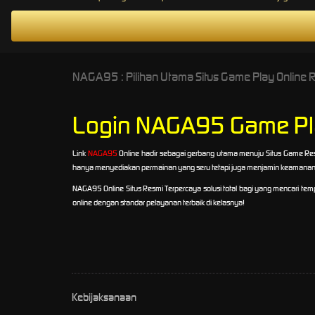
NAGA95 : Pilihan Utama Situs Game Play Online 
Login NAGA95 Game Play
Link
NAGA95
Online hadir sebagai gerbang utama menuju Situs Game Res
hanya menyediakan permainan yang seru tetapi juga menjamin keamanan, 
NAGA95 Online Situs Resmi Terpercaya solusi total bagi yang mencari tempa
online dengan standar pelayanan terbaik di kelasnya!
Kebijaksanaan