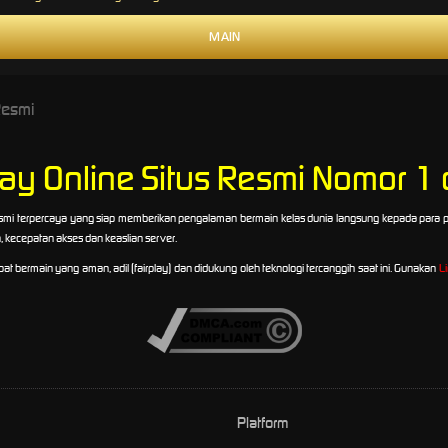
MAIN
Resmi
 Online Situs Resmi Nomor 1 d
mi terpercaya yang siap memberikan pengalaman bermain kelas dunia langsung kepada para pem
kecepatan akses dan keaslian server.
t bermain yang aman, adil (fairplay) dan didukung oleh teknologi tercanggih saat ini. Gunakan
L
Platform