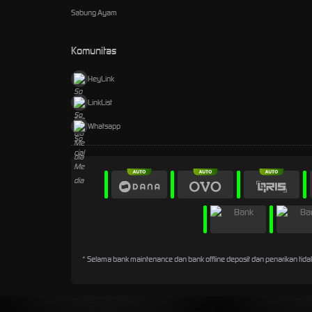
Sabung Ayam
Komunitas
HeyLink
LinkList
Whatsapp
* Selama bank maintenance dan bank offline deposit dan penarikan tida