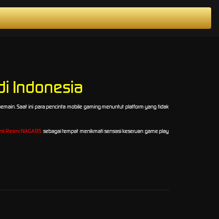
i Indonesia
ain. Saat ini para pencinta mobile gaming menuntut platform yang tidak
ink Resmi NAGA95
sebagai tempat menikmati sensasi keseruan game play