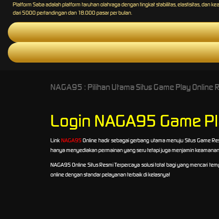
Platform Saba adalah platform taruhan olahraga dengan tingkat stabilitas, elastisitas, dan
dari 5000 pertandingan dan 18.000 pasar per bulan.
NAGA95 : Pilihan Utama Situs Game Play Online 
Login NAGA95 Game Play
Link
NAGA95
Online hadir sebagai gerbang utama menuju Situs Game Res
hanya menyediakan permainan yang seru tetapi juga menjamin keamanan, 
NAGA95 Online Situs Resmi Terpercaya solusi total bagi yang mencari tempa
online dengan standar pelayanan terbaik di kelasnya!