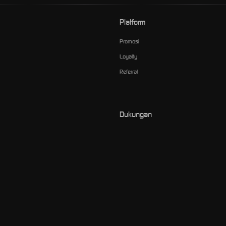
Platform
Promosi
Loyalty
Referral
Dukungan