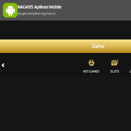
NAGA95 Aplikasi Mobile
Jangan tampilkan lagi hari ini
Daftar
HOT GAMES
SLOTS