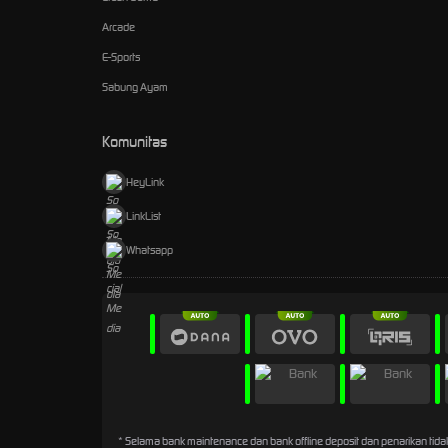
Arcade
E-Sports
Sabung Ayam
Komunitas
HeyLink
LinkList
Whatsapp
* Selama bank maintenance dan bank offline deposit dan penarikan tida