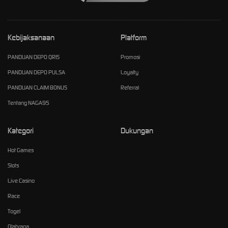
Kebijaksanaan
Platform
PANDUAN DEPO QRIS
Promosi
PANDUAN DEPO PULSA
Loyalty
PANDUAN CLAIM BONUS
Referral
Tentang NAGA95
Kategori
Dukungan
Hot Games
Slots
Live Casino
Race
Togel
Olahraga