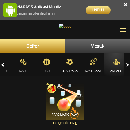
×
NAGA95 Aplikasi Mobile
UNDUH
Jangan tampilkan lagi hari ini
Daftar
Masuk
CASINO
RACE
TOGEL
OLAHRAGA
CRASH GAME
ARCADE
Pragmatic Play