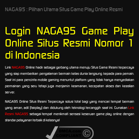
NAGA95 : Pilihan Utama Situs Game Play Online Resmi
Login NAGA95 Game Play
Online Situs Resmi Nomor 1
di Indonesia
Link
NAGA95
Online hadir sebagai gerbang utama menuju Situs Game Resmi terpercaya
yang siap memberikan pengalaman bermain kelas dunia langsung kepada para pemain.
Saat ini para pencinta mobile gaming menuntut platform yang tidak hanya menyediakan
permainan yang seru tetapi juga menjamin keamanan, kecepatan akses dan keaslian
server.
NAGA95 Online Situs Resmi Terpercaya solusi total bagi yang mencari tempat bermain
yang aman, adil (fairplay) dan didukung oleh teknologi tercanggih saat ini. Gunakan
Link
Resmi NAGA95
sebagai tempat menikmati sensasi keseruan game play online dengan
standar pelayanan terbaik di kelasnya!