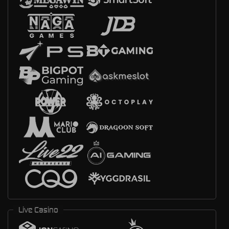
Live Casino