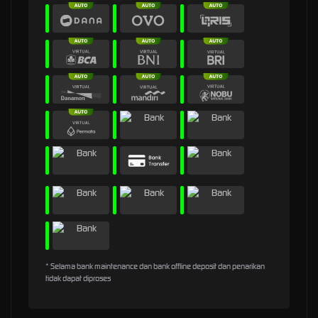
* Selama bank maintenance dan bank offline deposit dan penarikan
tidak dapat diproses