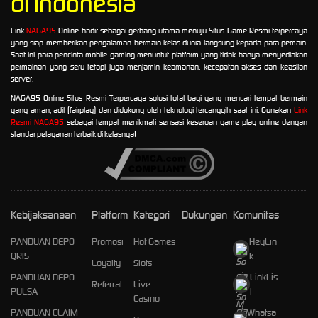
di Indonesia
Link
NAGA95
Online hadir sebagai gerbang utama menuju Situs Game Resmi terpercaya
yang siap memberikan pengalaman bermain kelas dunia langsung kepada para pemain.
Saat ini para pencinta mobile gaming menuntut platform yang tidak hanya menyediakan
permainan yang seru tetapi juga menjamin keamanan, kecepatan akses dan keaslian
server.
NAGA95 Online Situs Resmi Terpercaya solusi total bagi yang mencari tempat bermain
yang aman, adil (fairplay) dan didukung oleh teknologi tercanggih saat ini. Gunakan
Link
Resmi NAGA95
sebagai tempat menikmati sensasi keseruan game play online dengan
standar pelayanan terbaik di kelasnya!
Kebijaksanaan
Platform
Kategori
Dukungan
Komunitas
PANDUAN DEPO
Promosi
Hot Games
HeyLin
QRIS
k
Loyalty
Slots
PANDUAN DEPO
LinkLis
Referral
Live
PULSA
t
Casino
PANDUAN CLAIM
Whatsa