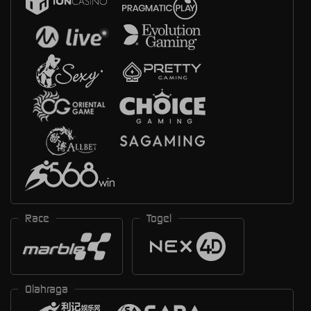
Race
Togel
Olahraga