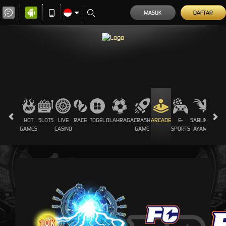
MASUK
DAFTAR
HOT
SLOTS
LIVE
RACE
TOGEL
OLAHRAGA
CRASH
ARCADE
E-
SABUNG
PROM
GAMES
CASINO
GAME
SPORTS
AYAM