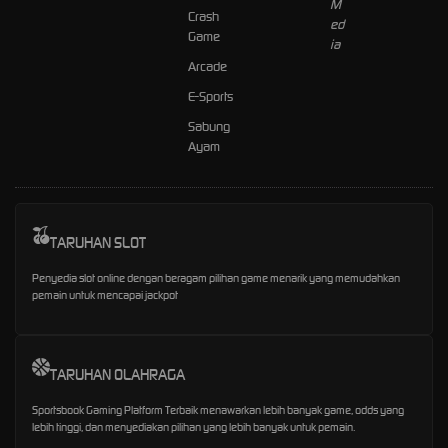
Crash
Game
Arcade
E-Sports
Sabung
Ayam
TARUHAN SLOT
Penyedia slot online dengan beragam pilihan game menarik yang memudahkan
pemain untuk mencapai jackpot
TARUHAN OLAHRAGA
Sportsbook Gaming Platform Terbaik menawarkan lebih banyak game, odds yang
lebih tinggi, dan menyediakan pilihan yang lebih banyak untuk pemain.