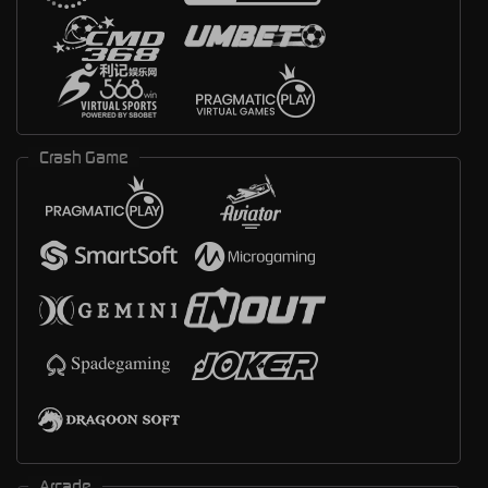
Crash Game
Arcade