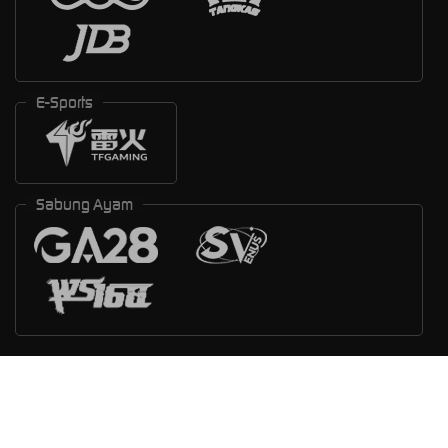
E-Sports
Sabung Ayam