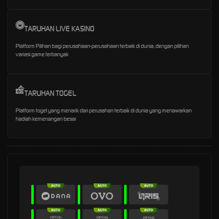
TARUHAN LIVE KASINO
Platform Pilihan bagi perusahaan-perusahaan terbaik di dunia, dengan pilihan
variasi game terbanyak
TARUHAN TOGEL
Platform togel yang menarik dari perusahan terbaik di dunia yang menawarkan
hadiah kemenangan besar