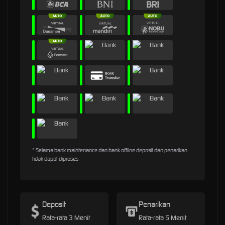
* Selama bank maintenance dan bank offline deposit dan penarikan
tidak dapat diproses
Deposit
Penarikan
Rata-rata 3 Menit
Rata-rata 5 Menit