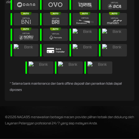
* Selama bank maintenance dan bank offline deposit dan penarikan tidak dapat
diproses
©2026 NAGA95 menawarkan berbagai macam provider pilihan terbaik dan didukung oleh
Layanan Pelanggan profesional 24/7 yang siap melayani Anda.