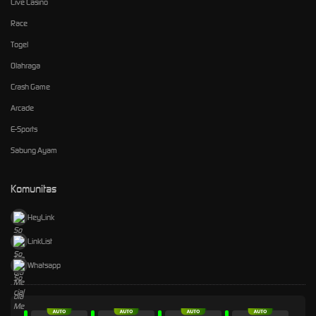
Live Casino
Race
Togel
Olahraga
Crash Game
Arcade
E-Sports
Sabung Ayam
Komunitas
HeyLink
LinkList
Whatsapp