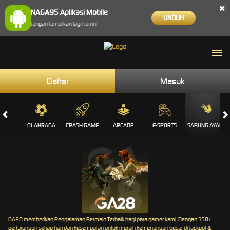
×
NAGA95 Aplikasi Mobile
UNDUH
Jangan tampilkan lagi hari ini
Daftar
Masuk
GEL
OLAHRAGA
CRASH GAME
ARCADE
E-SPORTS
SABUNG AYAM
GA28 memberikan Pengalaman Bermain Terbaik bagi para gamer kami. Dengan 150+
pertarungan setiap hari dan kesempatan untuk meraih kemenangan besar di Jackpot &