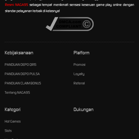
Resmi NAGA95
sebagai tempat menikmati sensasi keseruan game play online dengan
standar pelayanan terbaik di kelasnya!
Kebijaksanaan
Platform
PANDUAN DEPO QRIS
Promosi
PANDUAN DEPO PULSA
Loyalty
PANDUAN CLAIM BONUS
Referral
Tentang NAGA95
Kategori
Dukungan
Hot Games
Slots