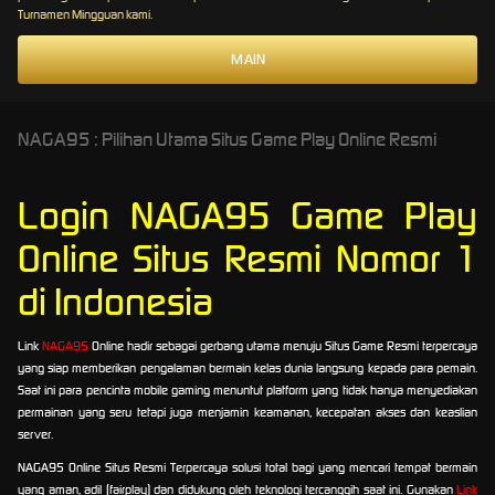
Turnamen Mingguan kami.
MAIN
NAGA95 : Pilihan Utama Situs Game Play Online Resmi
Login NAGA95 Game Play
Online Situs Resmi Nomor 1
di Indonesia
Link
NAGA95
Online hadir sebagai gerbang utama menuju Situs Game Resmi terpercaya
yang siap memberikan pengalaman bermain kelas dunia langsung kepada para pemain.
Saat ini para pencinta mobile gaming menuntut platform yang tidak hanya menyediakan
permainan yang seru tetapi juga menjamin keamanan, kecepatan akses dan keaslian
server.
NAGA95 Online Situs Resmi Terpercaya solusi total bagi yang mencari tempat bermain
yang aman, adil (fairplay) dan didukung oleh teknologi tercanggih saat ini. Gunakan
Link