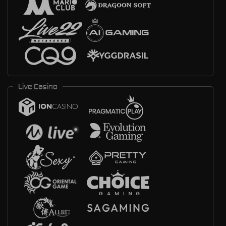
Live Casino