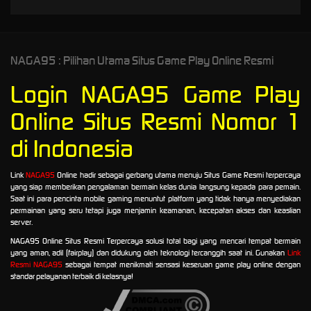
NAGA95 : Pilihan Utama Situs Game Play Online Resmi
Login NAGA95 Game Play
Online Situs Resmi Nomor 1
di Indonesia
Link
NAGA95
Online hadir sebagai gerbang utama menuju Situs Game Resmi terpercaya
yang siap memberikan pengalaman bermain kelas dunia langsung kepada para pemain.
Saat ini para pencinta mobile gaming menuntut platform yang tidak hanya menyediakan
permainan yang seru tetapi juga menjamin keamanan, kecepatan akses dan keaslian
server.
NAGA95 Online Situs Resmi Terpercaya solusi total bagi yang mencari tempat bermain
yang aman, adil (fairplay) dan didukung oleh teknologi tercanggih saat ini. Gunakan
Link
Resmi NAGA95
sebagai tempat menikmati sensasi keseruan game play online dengan
standar pelayanan terbaik di kelasnya!