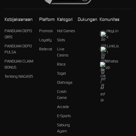
Kebijaksanaan
Platform
Kategori
Dukungan
Komunitas
PANDUAN DEPO
Promosi
Hot Games
HeyLin
QRIS
k
Loyalty
Slots
PANDUAN DEPO
LinkLis
Referral
Live
PULSA
t
Casino
PANDUAN CLAIM
Whatsa
Race
BONUS
pp
Togel
Tentang NAGA95
Olahraga
Crash
Game
Arcade
E-Sports
Sabung
Ayam