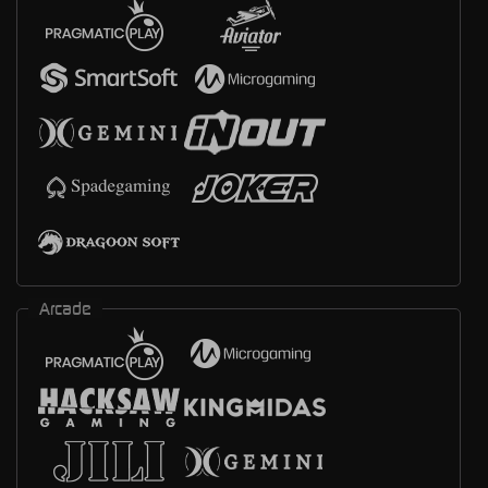
Arcade