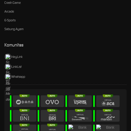
Crash Game
Arcade
E-Sports
Sabung Ayam
Komunitas
HeyLink
LinkList
Whatsapp