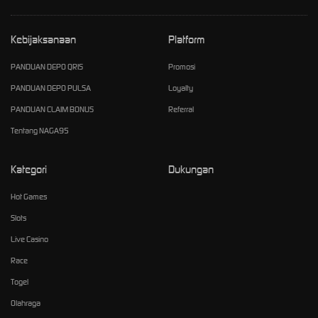
Kebijaksanaan
Platform
PANDUAN DEPO QRIS
Promosi
PANDUAN DEPO PULSA
Loyalty
PANDUAN CLAIM BONUS
Referral
Tentang NAGA95
Kategori
Dukungan
Hot Games
Slots
Live Casino
Race
Togel
Olahraga